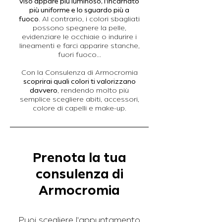
viso appare più luminoso, l’incarnato
più uniforme e lo sguardo più a
fuoco
. Al contrario, i colori sbagliati
possono spegnere la pelle,
evidenziare le occhiaie o indurire i
lineamenti e farci apparire stanche,
fuori fuoco...
Con la Consulenza di Armocromia
scoprirai quali colori ti valorizzano
davvero
, rendendo molto più
semplice scegliere abiti, accessori,
colore di capelli e make-up.
Prenota la tua
consulenza di
Armocromia
Puoi scegliere l'appuntamento