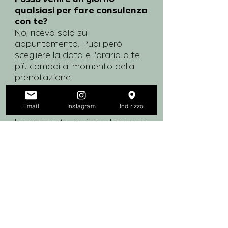
qualsiasi per fare consulenza
con te?
No, ricevo solo su
appuntamento. Puoi però
scegliere la data e l'orario a te
più comodi al momento della
prenotazione.
In che modo posso pagare? Il
Email
Instagram
Indirizzo
costo è rateizzabile?
Il pagamento avviene dentro la
piattaforma di prenotazione
tramite Paypal (importo intero o
3 rate). Se però non possiedi
Paypal e desideri pagare con
Bonifico o Satispay ti basta
scrivermi a
iristinunin@gmail.com
per farlo. Si, il costo è
interamente rateizzabile (ad
esempio, con Paypal basta