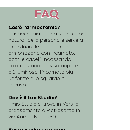
FAQ
Cos'è l'armocromia?
L’armocromia è l’analisi dei colori
naturali della persona e serve a
individuare le tonalità che
armonizzano con incarnato,
occhi e capelli. Indossando i
colori più adatti il viso appare
più luminoso, l’incarnato più
uniforme e lo sguardo più
intenso.
Dov'è il tuo Studio?
Il mio Studio si trova in Versilia
precisamente a Pietrasanta in
via Aurelia Nord 230.
Posso venire un giorno