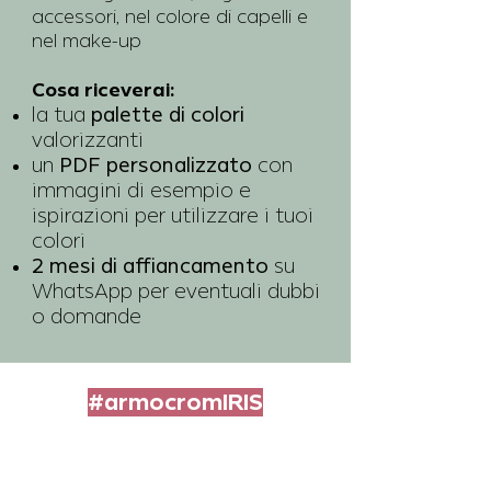
accessori, nel colore di capelli e
nel make-up
Cosa riceverai:
la tua
palette di colori
valorizzanti
un
PDF personalizzato
con
immagini di esempio e
ispirazioni per utilizzare i tuoi
colori
2 mesi di affiancamento
su
WhatsApp per eventuali dubbi
o domande
#armocromIRIS